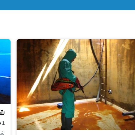
شر
1
م
شرك