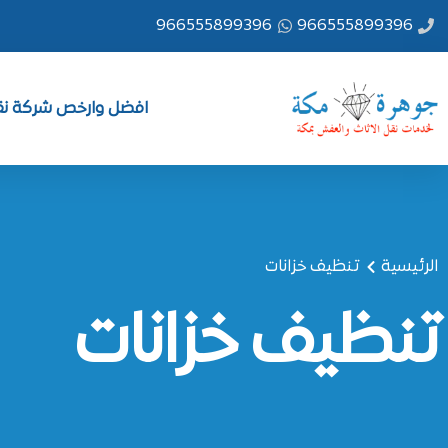
خطي
966555899396
966555899396
لى
لمحتوى
افضل وارخص شركة نقل
الرئيسية
تنظيف خزانات
تنظيف خزانات