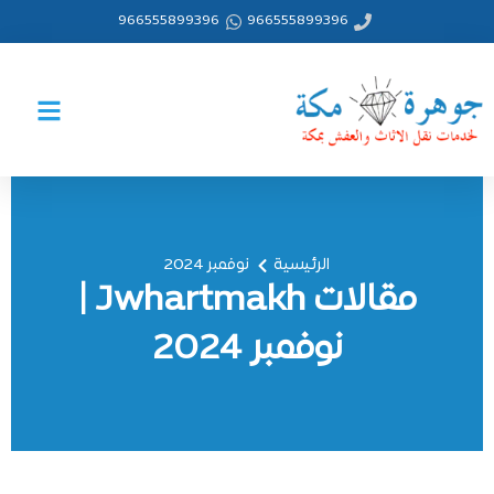
خطي
966555899396
966555899396
لى
لمحتوى
الرئيسية
نوفمبر 2024
مقالات Jwhartmakh |
نوفمبر 2024