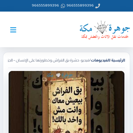
خطي
966555899396
966555899396
لى
لمحتوى
الرئيسية
/
الفيديوهات
/
فيديو: حشرة بق الفراش وخطورتها على الإنسان – الجزء 2