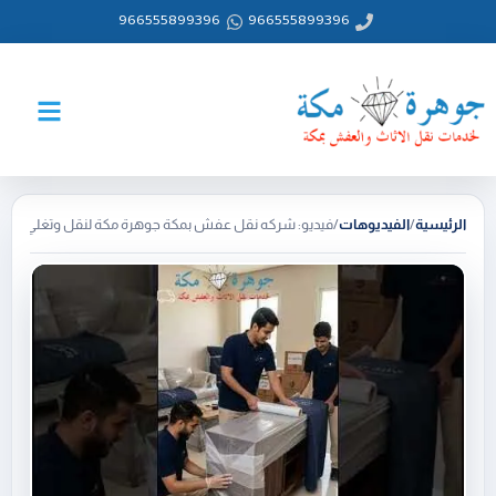
خطي
966555899396
966555899396
لى
لمحتوى
الرئيسية
/
الفيديوهات
/
فيديو: شركه نقل عفش بمكة جوهرة مكة لنقل وتغلي