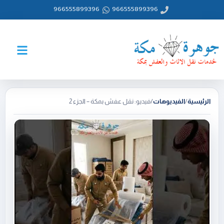
خطي
966555899396
966555899396
لى
لمحتوى
الرئيسية
/
الفيديوهات
/
فيديو: نقل عفش بمكة – الجزء 2