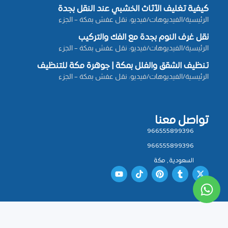
كيفية تغليف الأثاث الخشبي عند النقل بجدة
الرئيسية/الفيديوهات/فيديو: نقل عفش بمكة – الجزء
نقل غرف النوم بجدة مع الفك والتركيب
الرئيسية/الفيديوهات/فيديو: نقل عفش بمكة – الجزء
تنظيف الشقق والفلل بمكة | جوهرة مكة للتنظيف
الرئيسية/الفيديوهات/فيديو: نقل عفش بمكة – الجزء
تواصل معنا
966555899396
966555899396
السعودية , مكة
Y
T
P
T
X
o
i
i
u
-
u
k
n
m
t
t
t
t
b
w
u
o
e
l
i
b
k
r
r
t
جميع الحقوق لمحفوظة © 2025 تصميم و برمجة دلتاوي
e
e
t
s
e