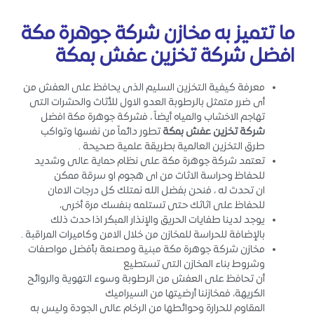
ما تتميز به مخازن شركة جوهرة مكة
افضل شركة تخزين عفش بمكة
معرفة كيفية التخزين السليم الذى يحافظ على العفش من
أى ضرر متمثل بالرطوبة العدو الاول للأثاث والحشرات التى
تهاجم الاخشاب والمياه أيضاً ، فشركة جوهرة مكة افضل
شركة تخزين عفش بمكة
تطور دائماً من نفسها وتواكب
طرق التخزين العالمية بطريقة علمية صحيحة .
تعتمد شركة جوهرة مكة على نظام حماية عالى وشديد
للحفاظ وحراسة الاثاث من اى هجوم او سرقة ممكن
ان تحدث له ، فنحن بفضل الله نمتلك كل درجات الامان
للحفاظ على اثاثك حتى تستلمه بنفسك مرة أخرى،
يوجد لدينا طفايات الحريق والإنذار المبكر اذا حدث ذلك
بالإضافة للحراسة للمخازن من خلال الامن وكاميرات المراقبة .
مخازن شركة جوهرة مكة مبنية ومصنعة بأفضل مواصفات
وشروط بناء المخازن التى تستطيع
أن تحافظ على العفش من الرطوبة وسوء التهوية والروائح
الكريهة، فمخازننا أرضيتها من السيراميك
المقاوم للحرارة وحوائطها من الرخام عالى الجودة وليس به