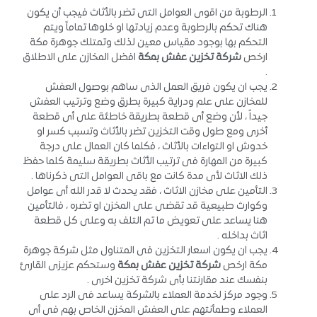
الرطوبة من اقوى العوامل التى تضر بالأثاث فيجب أن يكون
هناك تحكم بالرطوبة وعدم زيادتها او خلوها تماماً ويتم
التحكم بها بوجود مقياس معين لذلك وتمتلك جوهرة مكة
ارخص
شركة تخزين عفش بمكة
افضل المخازن على الاطلاق
.
يجب ان يكون فريق العمل الذى ساهم بوصول العفش
للمخازن على علم ودراية كبيرة بطرق وضع وترتيب العفش
جيداً ، لأن وضع أى قطعة بطريقة خاطئة على أى قطعة
أخرى ومع طول وقت التخزين تضر بالأثاث وتسبب كسر او
خدوش او التواءات بالأثاث ، فكلما كان العمال على درجة
كبيرة من المهارة فى ترتيب الأثاث بطريقة سليمة كلما حفظ
ذلك الاثاث لأى مدة كانت مع باقى العوامل التى ذكرناها .
التأمين على مخازن الاثاث ، فقد يحدث لا قدر الله أى عوامل
وكوارث طبيعية قد تقضى على المخزن او تضره ، فالتأمين
هنا يساعد على تعويض ما تم التلف به وعلى كل قطعة
اثاث بداخله .
يجب ان يكون اسعار التخزين فى المتناول مثل شركة جوهرة
مكة ارخص
شركة تخزين عفش بمكة
وستحكم عزيزى القارئ
بنفسك عند مقارنتنا بأى شركة تخزين اخرى .
وجود مركز لخدمة العملاء بالشركة يساعد فى الرد على
العملاء وطمأنتهم على العفش المخزن الخاص بهم فى أى