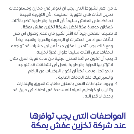
من اهم الشروط التى يجب ان تتوفر فى مخازن ومستودعات
تخزين الاثاث هى التهوية السليمة ، لأن التهوية الجيدة
تحافظ على العفش سليماً لأن الحرارة والرطوبة تضر بالأثاث
كمخازن جوهرة مكة افضل
شركة تخزين عفش بمكة
.
تغليف العفش جيداً له الأثر الكبير فى عدم وصول اى ضرر
للأثاث سواء من الحشرات او الرطوبة والحرارة والمياه ايضاً ،
ومع ذلك يجب تأمين المخزن جيداً من اى حشرات قد تهاجمه
للحفاظ على الاثاث سليماً طوال فترة تخزينه .
يجب أن تكون حوائط المخزن مبنية من مادة قوية العزل حتى
لا تؤثر بها الحرارة والرطوبة بفعل أى تشققات قد تتواجد
بالحوائط ، ويجب أيضاً أن تكون الارضيات من الرخام
والسيراميك ذات الخامات العالية .
وجود احتياطات الامان بالمخزن طفايات الحريق والإنذارات
وأنابيب او خراطيم المياه للمساعدة فى اطفاء أى حريق قد
يحدث لا قدر الله .
المواصفات التى يجب توافرها
عند شركة تخزين عفش بمكة