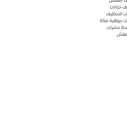
ف العفش
 خزانات
ت التنظيف
ت جوهرة مكة
حة حشرات
عفش