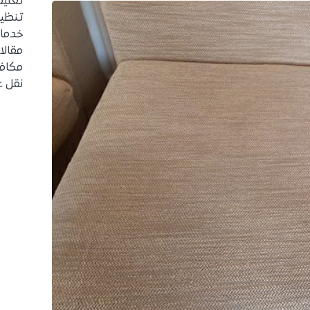
تغلي
تنظيف
خدما
مقالا
مكاف
نقل 