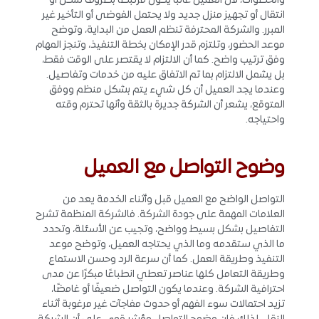
والخطوات، لأن العميل غالبًا يكون مرتبطًا بظروف سكن أو
انتقال أو تجهيز منزل جديد ولا يحتمل الفوضى أو التأخير غير
المبرر. والشركة المحترفة تنظم العمل من البداية، وتوضح
موعد الحضور، وتلتزم قدر الإمكان بخطة التنفيذ، وتنجز المهام
وفق ترتيب واضح. كما أن الالتزام لا يقتصر على الوقت فقط،
بل يشمل الالتزام بما تم الاتفاق عليه من خدمات وتفاصيل.
وعندما يجد العميل أن كل شيء يتم بشكل منظم ووفق
المتوقع، يشعر أن الشركة جديرة بالثقة وأنها تحترم وقته
واحتياجه.
وضوح التواصل مع العميل
التواصل الواضح مع العميل قبل وأثناء الخدمة يعد من
العلامات المهمة على جودة الشركة. فالشركة المنظمة تشرح
التفاصيل بشكل بسيط وواضح، وتجيب عن الأسئلة، وتحدد
ما الذي ستقدمه وما الذي يحتاجه العميل، وتوضح موعد
التنفيذ وطريقة العمل. كما أن سرعة الرد وحسن الاستماع
وطريقة التعامل كلها عناصر تعطي انطباعًا مبكرًا عن مدى
احترافية الشركة. وعندما يكون التواصل ضعيفًا أو غامضًا،
تزيد احتمالات سوء الفهم أو حدوث مفاجآت غير مرغوبة أثناء