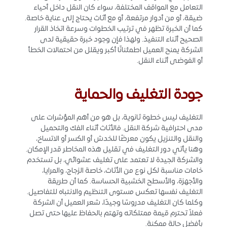
التعامل مع المواقف المختلفة، سواء كان النقل داخل أحياء
ضيقة، أو من أدوار مرتفعة، أو مع أثاث يحتاج إلى عناية خاصة.
كما أن الخبرة تظهر في ترتيب الخطوات وسرعة اتخاذ القرار
الصحيح أثناء التنفيذ. ولهذا فإن وجود خبرة حقيقية لدى
الشركة يمنح العميل اطمئنانًا أكبر ويقلل من احتمالات الخطأ
أو الفوضى أثناء النقل.
جودة التغليف والحماية
التغليف ليس خطوة ثانوية، بل هو من أهم المؤشرات على
مدى احترافية شركة النقل. فالأثاث أثناء الفك والتحميل
والنقل والتنزيل يكون معرضًا للخدش أو الكسر أو الاتساخ،
وهنا يأتي دور التغليف في تقليل هذه المخاطر قدر الإمكان.
والشركة الجيدة لا تعتمد على تغليف عشوائي، بل تستخدم
خامات مناسبة لكل نوع من الأثاث، خاصة الزجاج، والمرايا،
والأجهزة، والأسطح الخشبية الحساسة. كما أن طريقة
التغليف نفسها تعكس مستوى التنظيم والانتباه للتفاصيل.
وكلما كان التغليف مدروسًا وجيدًا، شعر العميل أن الشركة
فعلاً تحترم قيمة ممتلكاته وتهتم بالحفاظ عليها حتى تصل
بأفضل حالة ممكنة.