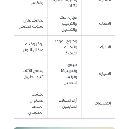
التغليف
وطريقة حماية
والكسر
الأثاث
مهارة الفك
تحافظ على
العمالة
والتركيب
سلامة العفش
والتحميل
وضوح الموعد
يوفر وقتك
الالتزام
وتنظيم
ويقلل التوتر
التنفيذ
حجمها
وتجهيزها
يحمي الأثاث
السيارة
وترتيب
أثناء الطريق
التحميل
تكشف
آراء العملاء
مستوى
التقييمات
السابقين
الخدمة
الحقيقي