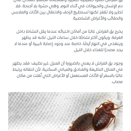
بق الفراش حشرة طفيلية صغيرة ومسطحة الجسم، تتغذى على
دم الإنسان والحيوانات في أثناء النوم. وهي حشرة بلا أجنحة، فلا
تطير ولا تقفز، لكنها تستطيع الزحف والانتقال بين الأثاث والملابس
والحقائب والأغراض الشخصية.
يخرج بق الفراش غالبًا من أماكن اختبائه عندما يقل النشاط داخل
الغرفة، ويكون أكثر نشاطًا خلال ساعات الليل. لكنه قد يظهر
ويتغذى في النهار أيضًا، خاصة عند وجود إصابة كبيرة أو عندما لا
يجد مصدرًا للغذاء خلال الليل.
وجود بق الفراش لا يعني بالضرورة أن المنزل غير نظيف؛ فقد يظهر
في المنازل النظيفة والفنادق والمباني السكنية، لأن انتقاله يرتبط
غالبًا بالسفر أو الأثاث المستعمل أو الأغراض التي نُقلت من مكان
مصاب.