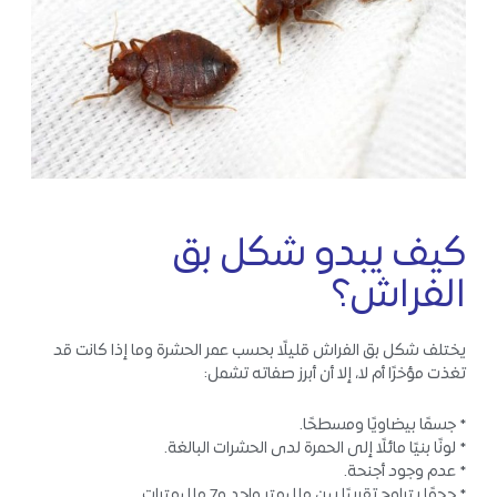
كيف يبدو شكل بق
الفراش؟
يختلف شكل بق الفراش قليلًا بحسب عمر الحشرة وما إذا كانت قد
تغذت مؤخرًا أم لا، إلا أن أبرز صفاته تشمل:
* جسمًا بيضاويًا ومسطحًا.
* لونًا بنيًا مائلًا إلى الحمرة لدى الحشرات البالغة.
* عدم وجود أجنحة.
* حجمًا يتراوح تقريبًا بين ملليمتر واحد و7 ملليمترات.