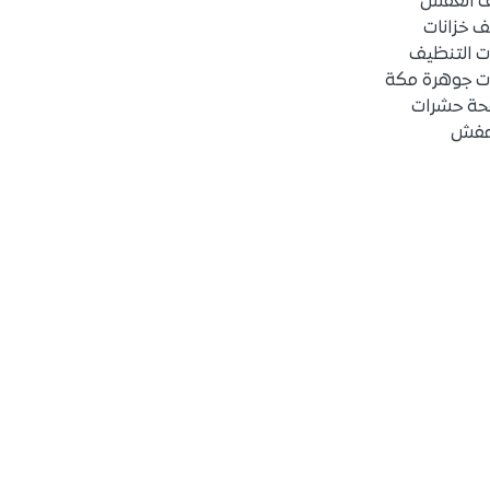
ف العفش
 خزانات
ت التنظيف
ت جوهرة مكة
حة حشرات
عفش