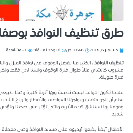
طرق تنظيف النوافذ بوصف
ديسمبر 6, 2018
10:46 ص
لا يوجد تعليقات
21
مشاهدة
تنظيف النوافذ
، الكثير منا يفضل الوقوف فى نوافذ المنزل والبال
مشروب كالشاى مثلاً طوال فترة الوقوف ولسنا نحن فقط ولكن أط
فترة طويلة.
عندما تكون النوافذ ليست نظيفة وبها أتربة كثيرة وهذا طبيعى ل
نعلم أن الجو متقلب ويواجهنا العواصف والأمطار والرياح الشديدة
وقوفنا بها نستنشق هذه الأتربة والتى تؤثر على صحتنا وتؤدى ا
شديد.
الأطفال أيضاً يضعوا أيديهم على مساند النوافذ وهى مغطاة ب