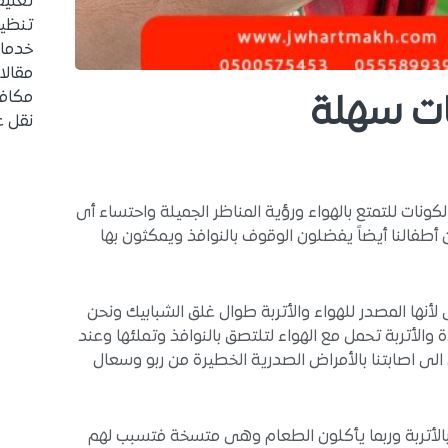
تغلي
تنظيف
خدما
مقالا
مكاف
ات سهلة
نقل 
كونات للتمتع بالهواء ورؤية المناظر الجميلة واحتساء أى
فالنا أيضاً يفضلون الوقوف بالنوافذ ويمكثون بها
أنها المصدر للهواء والأتربة طوال غلق الشبابيك ونحن
 والأتربة تحمل مع الهواء لتلتصق بالنوافذ وتملئها وعند
لى اصابتنا بالأمراض الصدرية الخطيرة من ربو وسعال
الأتربة وربما يأكلون الطعام وهى متسخة فتسبب لهم