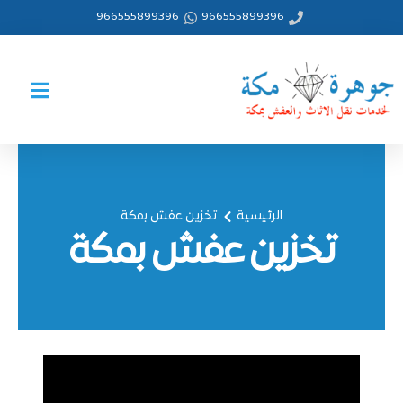
خطي
966555899396
966555899396
لى
لمحتوى
الرئيسية
تخزين عفش بمكة
تخزين عفش بمكة