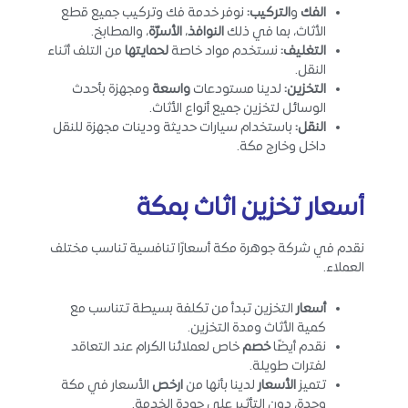
الفك
و
التركيب
:
نوفر خدمة فك وتركيب جميع قطع
الأثاث، بما في ذلك
النوافذ
،
الأسرّة
، والمطابخ.
التغليف
:
نستخدم مواد خاصة
لحمايتها
من التلف أثناء
النقل.
التخزين
:
لدينا مستودعات
واسعة
ومجهزة بأحدث
الوسائل لتخزين جميع أنواع الأثاث.
النقل
:
باستخدام سيارات حديثة ودينات مجهزة للنقل
داخل وخارج مكة.
أسعار تخزين اثاث بمكة
نقدم في شركة جوهرة مكة أسعارًا تنافسية تناسب مختلف
العملاء.
أسعار
التخزين تبدأ من تكلفة بسيطة تتناسب مع
كمية الأثاث ومدة التخزين.
نقدم أيضًا
خصم
خاص لعملائنا الكرام عند التعاقد
لفترات طويلة.
تتميز
الأسعار
لدينا بأنها من
ارخص
الأسعار في مكة
وجدة، دون التأثير على جودة الخدمة.