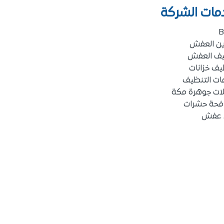
مات الشركة
B
ين العفش
يف العفش
ف خزانات
ات التنظيف
لات جوهرة مكة
فحة حشرات
 عفش