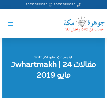
خطي
966555899396
966555899396
لى
لمحتوى
الرئيسية
مايو 24, 2019
مقالات Jwhartmakh | 24
مايو 2019