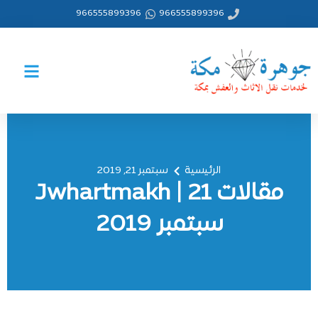
خطي
966555899396
966555899396
لى
لمحتوى
الرئيسية
سبتمبر 21, 2019
مقالات Jwhartmakh | 21
سبتمبر 2019