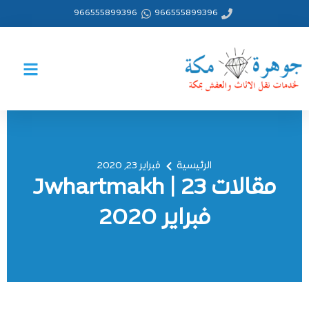
خطي
966555899396
966555899396
لى
لمحتوى
الرئيسية
فبراير 23, 2020
مقالات Jwhartmakh | 23
فبراير 2020