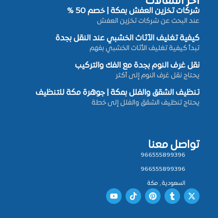
أخر المقالات
شركات تخزين العفش بمكة | خصم 50 %
عند البحث عن شركات تخزين العفش
كيفية تغليف الأثاث الخشبي عند النقل بجدة
تبدأ كيفية تغليف الأثاث الخشبي بفهم
نقل غرف النوم بجدة مع الفك والتركيب
يحتاج نقل غرف النوم إلى أكثر
تنظيف الشقق والفلل بمكة | جوهرة مكة للتنظيف
يحتاج تنظيف الشقق والفلل إلى خطة
تواصل معنا
966555899396
966555899396
السعودية , مكة
Y
T
P
T
X
o
i
i
u
-
u
k
n
m
t
t
t
t
b
w