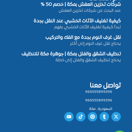
شركات تخزين العفش بمكة | خصم 50 %
عند البحث عن شركات تخزين العفش
كيفية تغليف الأثاث الخشبي عند النقل بجدة
تبدأ كيفية تغليف الأثاث الخشبي بفهم
نقل غرف النوم بجدة مع الفك والتركيب
يحتاج نقل غرف النوم إلى أكثر
تنظيف الشقق والفلل بمكة | جوهرة مكة للتنظيف
يحتاج تنظيف الشقق والفلل إلى خطة
تواصل معنا
966555899396
966555899396
السعودية , مكة
Y
T
P
T
X
o
i
i
u
-
u
k
n
m
t
t
t
t
b
w