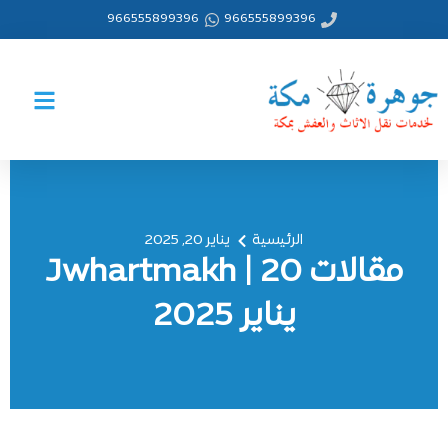
خطي
966555899396
966555899396
لى
لمحتوى
الرئيسية
يناير 20, 2025
مقالات Jwhartmakh | 20
يناير 2025