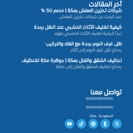
أخر المقالات
شركات تخزين العفش بمكة | خصم 50 %
عند البحث عن شركات تخزين العفش
كيفية تغليف الأثاث الخشبي عند النقل بجدة
تبدأ كيفية تغليف الأثاث الخشبي بفهم
نقل غرف النوم بجدة مع الفك والتركيب
يحتاج نقل غرف النوم إلى أكثر
تنظيف الشقق والفلل بمكة | جوهرة مكة للتنظيف
يحتاج تنظيف الشقق والفلل إلى خطة
تواصل معنا
966555899396
966555899396
السعودية , مكة
Y
T
P
T
X
o
i
i
u
-
u
k
n
m
t