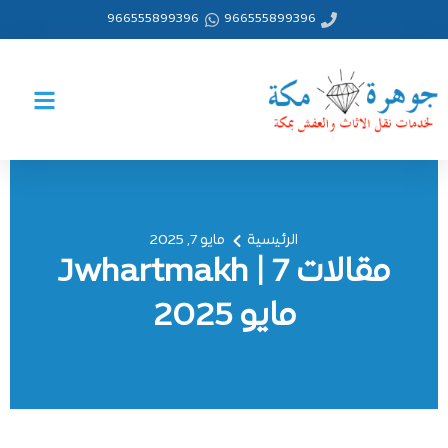
خطي
966555899396
966555899396
لى
لمحتوى
الرئيسية
مايو 7, 2025
مقالات Jwhartmakh | 7
مايو 2025