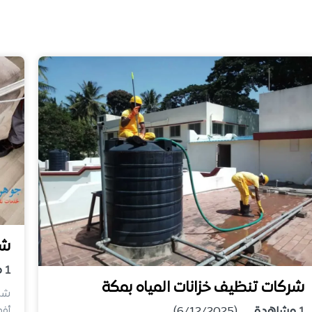
شر
1
م
شركات تنظيف خزانات المياه بمكة
شرك
أفض