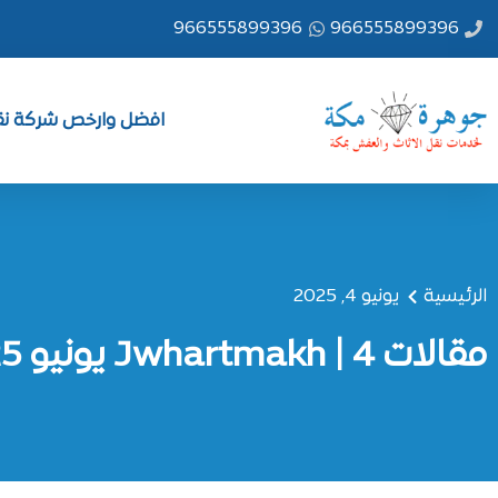
خطي
966555899396
966555899396
لى
لمحتوى
افضل وارخص شركة نقل
الرئيسية
يونيو 4, 2025
مقالات Jwhartmakh | 4 يونيو 2025