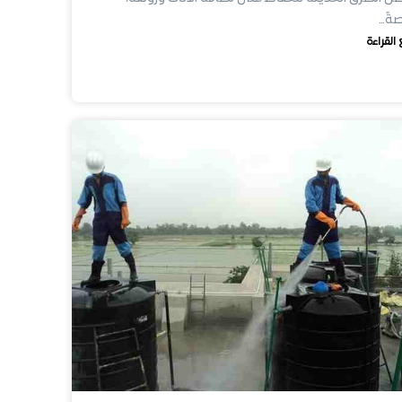
ةً…
 القراءة