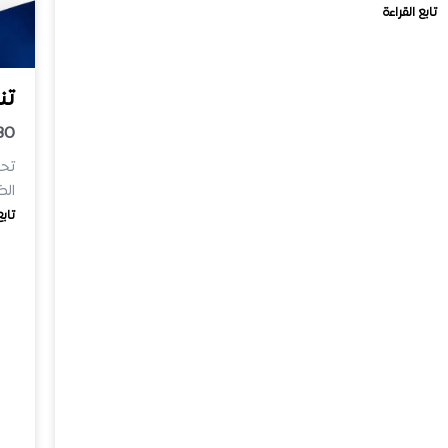
تابع القراءة
تن
30
تحت
الظ
تابع