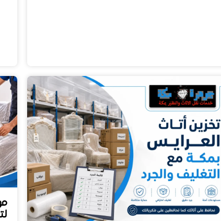
مو
لت