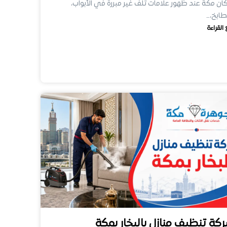
ن مكة عند ظهور علامات تلف غير مبررة في الأبواب،
طابخ،…
 القراءة
كة تنظيف منازل بالبخار بمكة