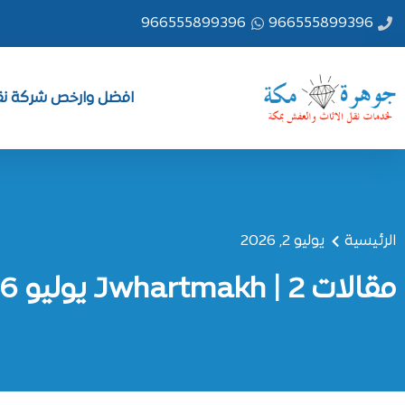
خطي
966555899396
966555899396
لى
لمحتوى
افضل وارخص شركة نقل
الرئيسية
يوليو 2, 2026
مقالات Jwhartmakh | 2 يوليو 2026