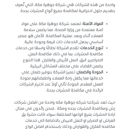
واحدة من هذه الشركات هي شركة جوهرة مكة، التي تُعرف
بتقديم حلول احترافية لمكافحة جميع أنواع الحشرات بجدة.
المواد الآمنة:
تعتمد شركة جوهرة مكة على مواد
آمنة معتمدة من وزارة الصحة، مما يضمن سلامة
العملاء أثناء وبعد عملية المكافحة. الأمان هو عنصر
أساسي يجعل الخدمات ذات قيمة وجودة عالية.
تنوع الخدمات:
تقدم الشركة نطاقًا واسعًا من خدمات
مكافحة الحشرات، بما في ذلك مكافحة النمل،
الصراصير، البق، النمل الأبيض والفئران. هذا التنوع
يضمن القضاء على مختلف المشاكل البيئية.
الجودة والضمان:
تتميز الشركة بتوفير ضمان على
خدماتها مما يكفل راحة العملاء واطمئنانهم لجودة
العمل المقدم. الجودة تأتي أولاً عند اختيار الشركات
الرائدة في مكافحة الحشرات بجدة.
حيث تعد شركتنا شركه جوهرة مكه واحدة من افضل شركات
رش ومكافحة الحشرات بجده ومكة ، فنحن رائدون فى مجال
ابادة الحشرات بميع انواعها المختلفة سواء كانت حشرة بق
الفراش او الصراير او النمل الابيض بالاضافة الى خدمات
مكافحه الفئران والقوارض وذلك باستخدام افضل انواع