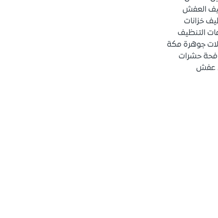
يف العفش
ف خزانات
ات التنظيف
لات جوهرة مكة
فحة حشرات
 عفش