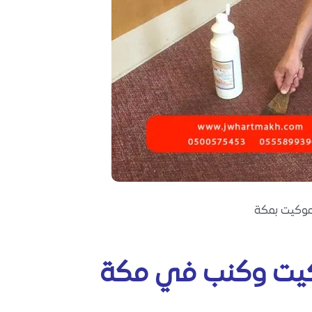
موكيت بمكة
يت وكنب في مكة