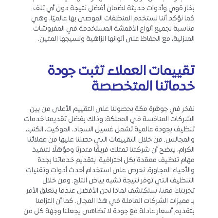
بخار قوي وأدوات حديثة لضمان أفضل نتيجة دون أي تلف.
كما نؤكد أننا نستخدم المنظفات الموصى بها عالميًا، وهي
مناسبة لجميع أنواع الأقمشة المستخدمة في المفروشات
المنزلية، مع الحفاظ على ألوانها الزاهية ونسيجها المتين.
تقييمات العملاء تثبت جودة
خدماتنا المتخصصة
نفخر في جوهرة مكة بحصولنا على التقييم الأعلى من بين
الشركات المنافسة في المملكة، وذلك بفضل تقديمنا خدمات
تنظيف بجودة عالمية تشمل غسيل السجاد، الموكيت، الكنب،
والمجالس. من خلال التقييمات التي حصلنا عليها من عملائنا
الكرام، يتضح أن شركتنا تمتلك فريقًا متدربًا ومؤهلًا لتنفيذ
مهام تنظيف معقدة بكل احترافية. بتقديم خدماتنا بجدة
والأحياء المجاورة، نحرص على استخدام أحدث أدوات وتقنيات
التنظيف التي توفر نتيجة تشبه بياض الثلج. ومن خلال
تجربتك معنا، ستكتشف لماذا نحن الأفضل عندما يتعلق الأمر
بـ مميزات الشركات العاملة في هذا المجال. كما أن التزامنا
بتقديم أسعار عادلة مع جودة لا تضاهى يجعلنا وجهة كل من