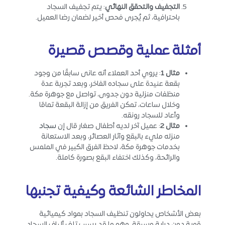
التجفيف والتحقق النهائي
: يتم تجفيف السجاد
باحترافية، ثم يُجرى فحص أخير لضمان رضا العميل.
أمثلة عملية وقصص قصيرة
مثال 1
: يروي أحد العملاء أنه عانى سابقًا من وجود
بقعة عنيدة على سجاده الفاخر، وبعد تجربة عدة
منظفات منزلية دون جدوى، تواصل مع جوهرة مكة.
وخلال ساعات، تمكن الفريق من إزالة البقعة تمامًا
وأعاد للسجاد رونقه.
مثال 2
: عميل آخر لديه أطفال صغار قال إن
سجاد
منزله مليء بالبقع وآثار العصائر، وبعد الاستعانة
بخدمات جوهرة مكة، لاحظ الفرق الكبير في الملمس
والرائحة، وكذلك اختفاء البقع بصورة كاملة.
المخاطر الشائعة وكيفية تجنبها
بعض الأشخاص يحاولون تنظيف السجاد بمواد كيميائية
قوية دون دراية مسبقة، وهو ما قد يسبب تلف ألياف السجاد