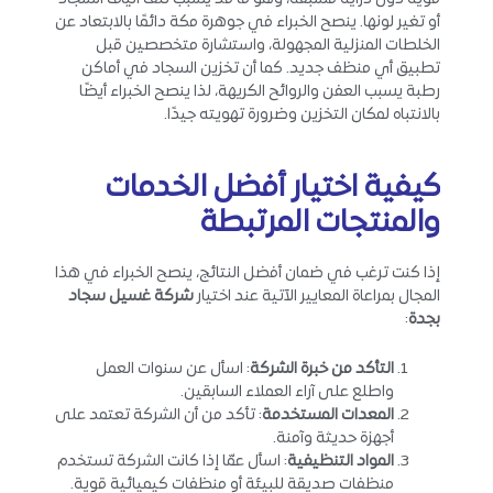
أو تغير لونها. ينصح الخبراء في جوهرة مكة دائمًا بالابتعاد عن
الخلطات المنزلية المجهولة، واستشارة متخصصين قبل
تطبيق أي منظف جديد. كما أن تخزين السجاد في أماكن
رطبة يسبب العفن والروائح الكريهة، لذا ينصح الخبراء أيضًا
بالانتباه لمكان التخزين وضرورة تهويته جيدًا.
كيفية اختيار أفضل الخدمات
والمنتجات المرتبطة
إذا كنت ترغب في ضمان أفضل النتائج، ينصح الخبراء في هذا
المجال بمراعاة المعايير الآتية عند اختيار
شركة غسيل سجاد
بجدة
:
التأكد من خبرة الشركة
: اسأل عن سنوات العمل
واطلع على آراء العملاء السابقين.
المعدات المستخدمة
: تأكد من أن الشركة تعتمد على
أجهزة حديثة وآمنة.
المواد التنظيفية
: اسأل عمّا إذا كانت الشركة تستخدم
منظفات صديقة للبيئة أو منظفات كيميائية قوية.