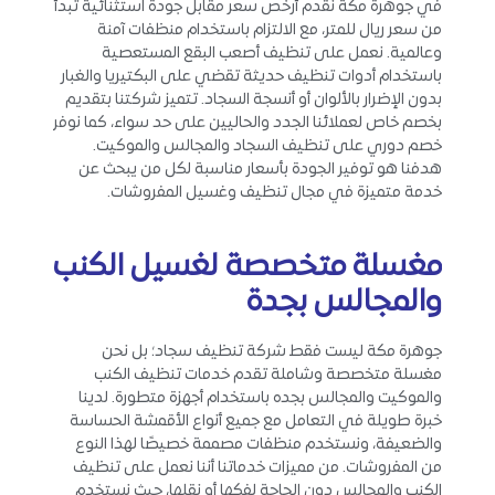
في جوهرة مكة نُقدم أرخص سعر مقابل جودة استثنائية تبدأ
من سعر ريال للمتر، مع الالتزام باستخدام منظفات آمنة
وعالمية. نعمل على تنظيف أصعب البقع المستعصية
باستخدام أدوات تنظيف حديثة تقضي على البكتيريا والغبار
بدون الإضرار بالألوان أو أنسجة السجاد. تتميز شركتنا بتقديم
بخصم خاص لعملائنا الجدد والحاليين على حد سواء، كما نوفر
خصم دوري على تنظيف السجاد والمجالس والموكيت.
هدفنا هو توفير الجودة بأسعار مناسبة لكل من يبحث عن
خدمة متميزة في مجال تنظيف وغسيل المفروشات.
مغسلة متخصصة لغسيل الكنب
والمجالس بجدة
جوهرة مكة ليست فقط شركة تنظيف سجاد؛ بل نحن
مغسلة متخصصة وشاملة تقدم خدمات تنظيف الكنب
والموكيت والمجالس بجده باستخدام أجهزة متطورة. لدينا
خبرة طويلة في التعامل مع جميع أنواع الأقمشة الحساسة
والضعيفة، ونستخدم منظفات مصممة خصيصًا لهذا النوع
من المفروشات. من مميزات خدماتنا أننا نعمل على تنظيف
الكنب والمجالس دون الحاجة لفكها أو نقلها، حيث نستخدم