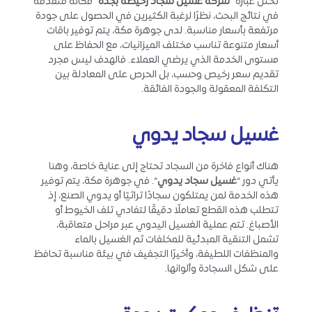
تحتل عبارة “
شركة غسيل سجاد رخيصة بجدة
” مكانة متقدمة
في نتائج البحث، نظرًا لرغبة الكثيرين في الحصول على جودة
مرتفعة بأسعار مناسبة. لدى جوهرة مكة، يتم توفير باقات
أسعار متنوعة تناسب مختلف الميزانيات، مع الحفاظ على
مستوى الخدمة الذي يرضي العملاء. فالهدف ليس مجرد
تقديم سعر رخيص وحسب، بل الحرص على المعادلة بين
التكلفة المعقولة والجودة الفائقة.
غسيل سجاد يدوي
هناك أنواع فاخرة من السجاد تحتاج إلى عناية خاصة، وهنا
يأتي دور “
غسيل سجاد يدوي
“. في جوهرة مكة، يتم توفير
هذه الخدمة لمن يمتلكون سجادًا تراثيًا أو يدوي الصنع، إذ
تتطلب هذه القطع تعاملًا دقيقًا لتفادي تلف الخيوط أو
الأصباغ. تتم عملية الغسيل اليدوي عبر مراحل متعاقبة،
تشمل التنقية المبدئية للمخلفات ثم الغسيل بالماء
والمنظفات اللطيفة، وأخيرًا التجفيف في بيئة مناسبة تحافظ
على شكل السجادة وألوانها.