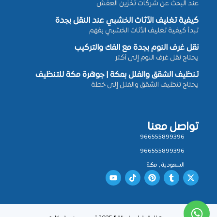
عند البحث عن شركات تخزين العفش
كيفية تغليف الأثاث الخشبي عند النقل بجدة
تبدأ كيفية تغليف الأثاث الخشبي بفهم
نقل غرف النوم بجدة مع الفك والتركيب
يحتاج نقل غرف النوم إلى أكثر
تنظيف الشقق والفلل بمكة | جوهرة مكة للتنظيف
يحتاج تنظيف الشقق والفلل إلى خطة
تواصل معنا
966555899396
966555899396
السعودية , مكة
Y
T
P
T
X
o
i
i
u
-
u
k
n
m
t
t
t
t
b
w
u
o
e
l
i
b
k
r
r
t