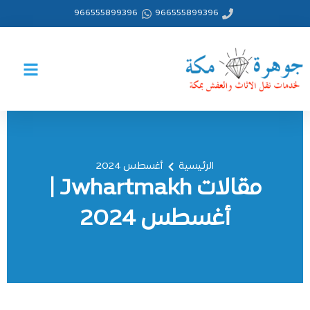
خطي
966555899396
966555899396
لى
لمحتوى
الرئيسية
أغسطس 2024
مقالات Jwhartmakh |
أغسطس 2024