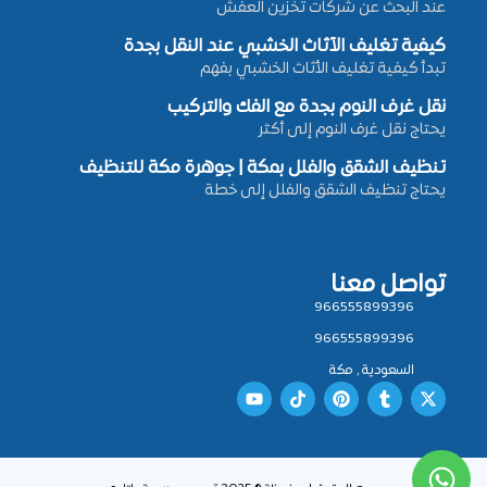
عند البحث عن شركات تخزين العفش
كيفية تغليف الأثاث الخشبي عند النقل بجدة
تبدأ كيفية تغليف الأثاث الخشبي بفهم
نقل غرف النوم بجدة مع الفك والتركيب
يحتاج نقل غرف النوم إلى أكثر
تنظيف الشقق والفلل بمكة | جوهرة مكة للتنظيف
يحتاج تنظيف الشقق والفلل إلى خطة
تواصل معنا
966555899396
966555899396
السعودية , مكة
Y
T
P
T
X
o
i
i
u
-
u
k
n
m
t
t
t
t
b
w
u
o
e
l
i
b
k
r
r
t