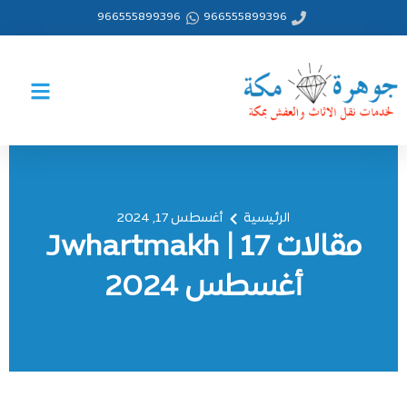
خطي
966555899396
966555899396
لى
لمحتوى
الرئيسية
أغسطس 17, 2024
مقالات Jwhartmakh | 17
أغسطس 2024