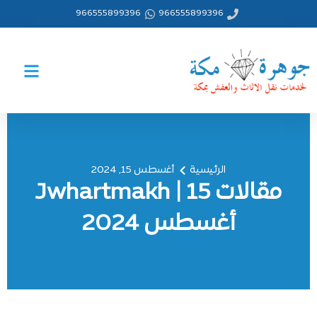
خطي
966555899396
966555899396
لى
لمحتوى
الرئيسية
أغسطس 15, 2024
مقالات Jwhartmakh | 15
أغسطس 2024