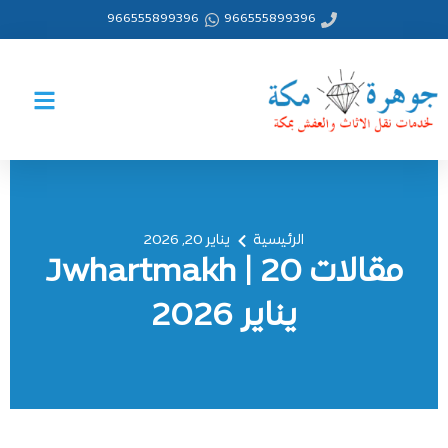
خطي
966555899396
966555899396
لى
لمحتوى
الرئيسية
يناير 20, 2026
مقالات Jwhartmakh | 20
يناير 2026