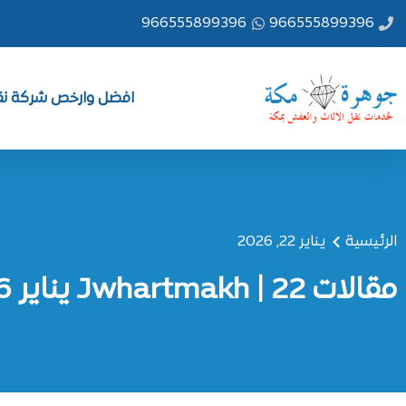
خطي
966555899396
966555899396
لى
لمحتوى
افضل وارخص شركة نقل
الرئيسية
يناير 22, 2026
مقالات Jwhartmakh | 22 يناير 2026