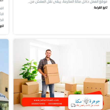
17
موقع العمل داخل مكة المكرمة، يبقى نقل العفش من…
تابع القراءة
افض
الا
ال
تابع