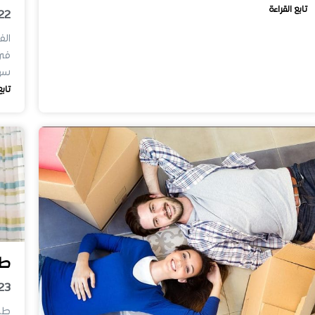
تابع القراءة
22
الف
فى 
سهل
تابع
طر
23
طرق