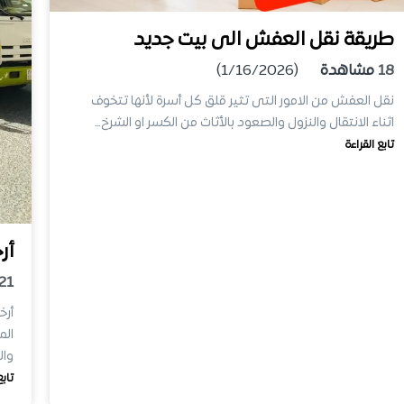
طريقة نقل العفش الى بيت جديد
18
مشاهدة
(1/16/2026)
نقل العفش من الامور التى تثير قلق كل أسرة لأنها تتخوف
اثناء الانتقال والنزول والصعود بالأثاث من الكسر او الشرخ…
تابع القراءة
أر
21
أرخ
الم
وال
تابع