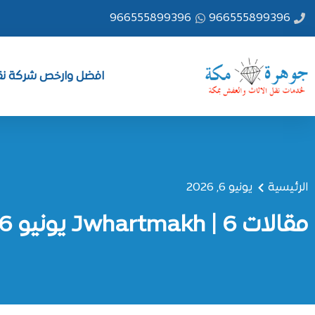
خطي
966555899396
966555899396
لى
لمحتوى
افضل وارخص شركة نقل
الرئيسية
يونيو 6, 2026
مقالات Jwhartmakh | 6 يونيو 2026