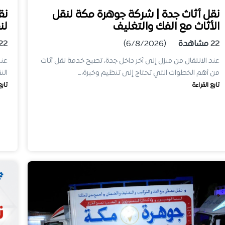
نقل أثاث جدة | شركة جوهرة مكة لنقل
نق
الأثاث مع الفك والتغليف
لن
22
مشاهدة
(6/8/2026)
22
عند الانتقال من منزل إلى آخر داخل جدة، تصبح خدمة نقل أثاث
عند
من أهم الخطوات التي تحتاج إلى تنظيم وخبرة،…
الن
تابع القراءة
تابع