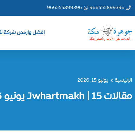
خطي
966555899396
966555899396
لى
لمحتوى
افضل وارخص شركة نقل
الرئيسية
يونيو 15, 2026
مقالات Jwhartmakh | 15 يونيو 2026