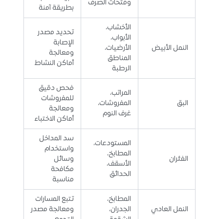
وفتحات الصرف
بطريقة آمنة
الأخشاب،
تحديد مصدر
الأبواب،
الإصابة
النمل الأبيض
الأرضيات،
ومعالجة
المناطق
أماكن النشاط
الرطبة
فحص دقيق
المراتب،
للمفروشات
البق
المفروشات،
ومعالجة
غرف النوم
أماكن الاختباء
سد المداخل
المستودعات،
واستخدام
المطابخ،
الفئران
وسائل
الأسقف،
مكافحة
الحدائق
مناسبة
المطابخ،
تتبع المسارات
النمل العادي
الجدران،
ومعالجة مصدر