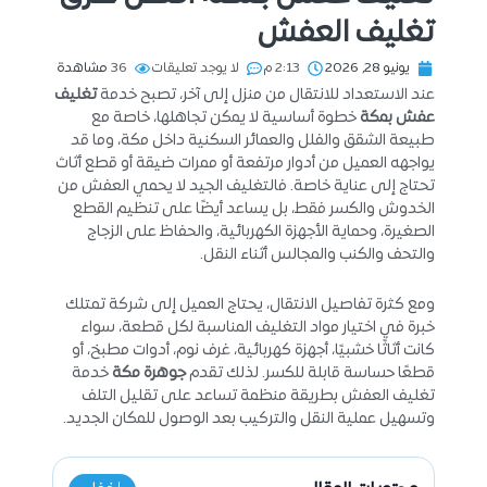
تغليف العفش
يونيو 28, 2026
2:13 م
لا يوجد تعليقات
36
مشاهدة
عند الاستعداد للانتقال من منزل إلى آخر، تصبح خدمة
تغليف
عفش بمكة
خطوة أساسية لا يمكن تجاهلها، خاصة مع
طبيعة الشقق والفلل والعمائر السكنية داخل مكة، وما قد
يواجهه العميل من أدوار مرتفعة أو ممرات ضيقة أو قطع أثاث
تحتاج إلى عناية خاصة. فالتغليف الجيد لا يحمي العفش من
الخدوش والكسر فقط، بل يساعد أيضًا على تنظيم القطع
الصغيرة، وحماية الأجهزة الكهربائية، والحفاظ على الزجاج
والتحف والكنب والمجالس أثناء النقل.
ومع كثرة تفاصيل الانتقال، يحتاج العميل إلى شركة تمتلك
خبرة في اختيار مواد التغليف المناسبة لكل قطعة، سواء
كانت أثاثًا خشبيًا، أجهزة كهربائية، غرف نوم، أدوات مطبخ، أو
قطعًا حساسة قابلة للكسر. لذلك تقدم
جوهرة مكة
خدمة
تغليف العفش بطريقة منظمة تساعد على تقليل التلف
وتسهيل عملية النقل والتركيب بعد الوصول للمكان الجديد.