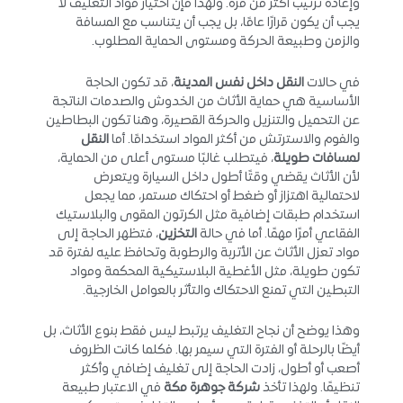
وإعادة ترتيب أكثر من مرة. ولهذا فإن اختيار مواد التغليف لا
يجب أن يكون قرارًا عامًا، بل يجب أن يتناسب مع المسافة
والزمن وطبيعة الحركة ومستوى الحماية المطلوب.
في حالات
النقل داخل نفس المدينة
، قد تكون الحاجة
الأساسية هي حماية الأثاث من الخدوش والصدمات الناتجة
عن التحميل والتنزيل والحركة القصيرة، وهنا تكون البطاطين
والفوم والاسترتش من أكثر المواد استخدامًا. أما
النقل
لمسافات طويلة
، فيتطلب غالبًا مستوى أعلى من الحماية،
لأن الأثاث يقضي وقتًا أطول داخل السيارة ويتعرض
لاحتمالية اهتزاز أو ضغط أو احتكاك مستمر، مما يجعل
استخدام طبقات إضافية مثل الكرتون المقوى والبلاستيك
الفقاعي أمرًا مهمًا. أما في حالة
التخزين
، فتظهر الحاجة إلى
مواد تعزل الأثاث عن الأتربة والرطوبة وتحافظ عليه لفترة قد
تكون طويلة، مثل الأغطية البلاستيكية المحكمة ومواد
التبطين التي تمنع الاحتكاك والتأثر بالعوامل الخارجية.
وهذا يوضح أن نجاح التغليف يرتبط ليس فقط بنوع الأثاث، بل
أيضًا بالرحلة أو الفترة التي سيمر بها. فكلما كانت الظروف
أصعب أو أطول، زادت الحاجة إلى تغليف إضافي وأكثر
تنظيمًا. ولهذا تأخذ
شركة جوهرة مكة
في الاعتبار طبيعة