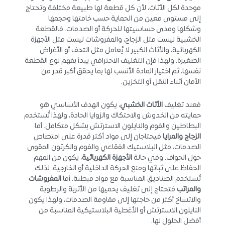
موحدة لكل الأثاث، لأن كل قطعة لها طبيعة مختلفة وتحتاج
إلى مستوى معين من الحماية حسب خامتها وحجمها
وشكلها ومدى حساسيتها للحركة أو الصدمات. فالقطعة
الخشبية ليست مثل الزجاج، والمفروشات ليست مثل الأجهزة
الكهربائية، والأثاث الكبير لا يُعامل مثل التحف أو الأغراض
الصغيرة. ولهذا فإن التغليف الاحترافي يبدأ بفهم نوع القطعة
نفسها، ثم اختيار المادة الأنسب لها بما يحقق أكبر قدر من
الأمان أثناء النقل أو التخزين.
فعند تغليف
الأثاث الخشبي
، يكون الهدف الأساسي هو
حمايته من الخدوش والاحتكاك والزوايا الحادة، ولهذا تُستخدم
البطاطين والفوم والنايلون الاسترتش بشكل متكامل. أما
الزجاج والمرايا
فيحتاجان إلى مواد أكثر قدرة على امتصاص
الصدمات، مثل البلاستيك الفقاعي والفوم والكرتون المقوى
حول الحواف. وفي حالة
الأجهزة الكهربائية
، يكون من المهم
الحفاظ على ثباتها ومنع الحركة الداخلية أو الخارجية، لذلك
تُستخدم الصناديق المناسبة مع مواد مبطنة. أما
المفروشات
والمراتب
فتحتاج إلى تغليف يحميها من الأتربة والرطوبة
والاتساخ أكثر من حاجتها إلى مقاومة الصدمات، ولهذا يكون
النايلون الاسترتش أو الأغطية البلاستيكية المناسبة من
أفضل الحلول لها.