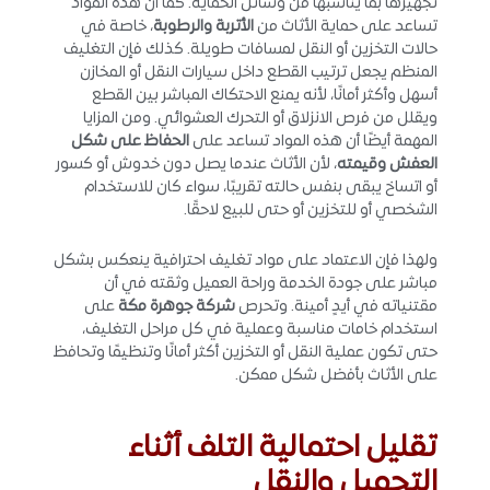
تجهيزها بما يناسبها من وسائل الحماية. كما أن هذه المواد
تساعد على حماية الأثاث من
الأتربة والرطوبة
، خاصة في
حالات التخزين أو النقل لمسافات طويلة. كذلك فإن التغليف
المنظم يجعل ترتيب القطع داخل سيارات النقل أو المخازن
أسهل وأكثر أمانًا، لأنه يمنع الاحتكاك المباشر بين القطع
ويقلل من فرص الانزلاق أو التحرك العشوائي. ومن المزايا
المهمة أيضًا أن هذه المواد تساعد على
الحفاظ على شكل
العفش وقيمته
، لأن الأثاث عندما يصل دون خدوش أو كسور
أو اتساخ يبقى بنفس حالته تقريبًا، سواء كان للاستخدام
الشخصي أو للتخزين أو حتى للبيع لاحقًا.
ولهذا فإن الاعتماد على مواد تغليف احترافية ينعكس بشكل
مباشر على جودة الخدمة وراحة العميل وثقته في أن
مقتنياته في أيدٍ أمينة. وتحرص
شركة جوهرة مكة
على
استخدام خامات مناسبة وعملية في كل مراحل التغليف،
حتى تكون عملية النقل أو التخزين أكثر أمانًا وتنظيمًا وتحافظ
على الأثاث بأفضل شكل ممكن.
تقليل احتمالية التلف أثناء
التحميل والنقل