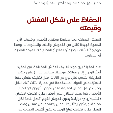
كما يسهل حملها بطريقة أكثر استقرارًا وتنظيمًا.
الحفاظ على شكل العفش
وقيمته
العفش المغلف جيدًا يحتفظ بمظهره الأصلي وقيمته، لأن
الحماية الجيدة تقلل من الخدوش والتلف والتشوهات. وهذا
مهم جدًا للأثاث الجديد أو الفاخر أو القطع ذات القيمة المادية
أو المعنوية.
عند المقارنة بين مواد تغليف العفش المختلفة، من المفيد
أيضًا الرجوع إلى مقالات مرتبطة تساعد القارئ على اختيار
الطريقة الأنسب لكل نوع من الأثاث، مثل
تغليف عفش مكة
للتعرّف على المواد المستخدمة في حماية الأثاث أثناء النقل،
و
كراتين نقل عفش
لمعرفة متى يكون الكرتون هو الخيار
الأفضل، كما يفيد الاطلاع على
أفضل طرق تغليف العفش
(خشب/زجاج/مرايات) بدون خدوش
لفهم أفضل خامة لكل
قطعة، ويمكن أيضًا ربط المقال بصفحة
نقل عفش وقت
المطر: طرق تغليف تمنع الرطوبة
لشرح أهمية الحماية من