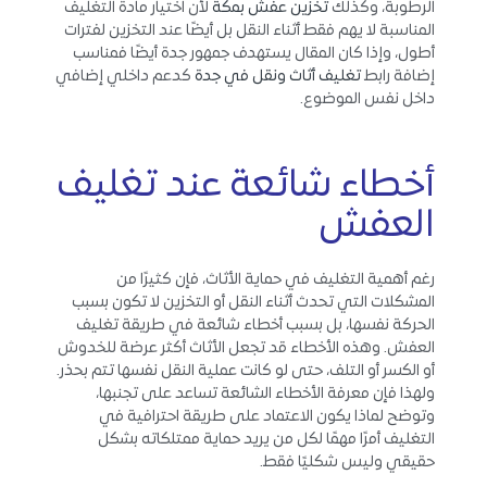
الرطوبة، وكذلك
تخزين عفش بمكة
لأن اختيار مادة التغليف
المناسبة لا يهم فقط أثناء النقل بل أيضًا عند التخزين لفترات
أطول، وإذا كان المقال يستهدف جمهور جدة أيضًا فمناسب
إضافة رابط
تغليف أثاث ونقل في جدة
كدعم داخلي إضافي
داخل نفس الموضوع.
أخطاء شائعة عند تغليف
العفش
رغم أهمية التغليف في حماية الأثاث، فإن كثيرًا من
المشكلات التي تحدث أثناء النقل أو التخزين لا تكون بسبب
الحركة نفسها، بل بسبب أخطاء شائعة في طريقة تغليف
العفش. وهذه الأخطاء قد تجعل الأثاث أكثر عرضة للخدوش
أو الكسر أو التلف، حتى لو كانت عملية النقل نفسها تتم بحذر.
ولهذا فإن معرفة الأخطاء الشائعة تساعد على تجنبها،
وتوضح لماذا يكون الاعتماد على طريقة احترافية في
التغليف أمرًا مهمًا لكل من يريد حماية ممتلكاته بشكل
حقيقي وليس شكليًا فقط.