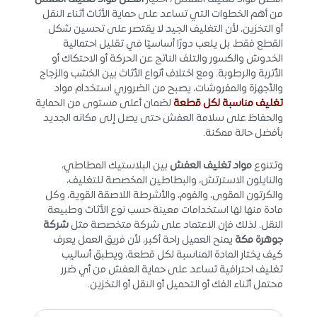
من أهم الخطوات التي تساعد على حماية الأثاث أثناء النقل
أو التخزين، لأن التغليف الجيد لا يقتصر على تحسين شكل
القطع فقط، بل يلعب دورًا أساسيًا في تقليل احتمالية
الخدوش والكسور والتلف الناتج عن الحركة أو الاحتكاك أو
الأتربة والرطوبة. ومع اختلاف أنواع الأثاث بين الخشب والزجاج
والأجهزة والمفروشات، يصبح من الضروري استخدام مواد
تغليف مناسبة لكل قطعة
لضمان أعلى مستوى من الحماية
والحفاظ على سلامة العفش حتى يصل إلى مكانه الجديد
بأفضل حالة ممكنة.
وتتنوع
مواد تغليف العفش
بين البلاستيك المطاطي،
والنايلون الاسترتش، والبطاطين المخصصة للتغليف،
والكرتون المقوى، والفوم، والأشرطة اللاصقة القوية، وكل
مادة منها لها استخدامات معينة حسب نوع الأثاث وطبيعة
النقل. لذلك فإن الاعتماد على شركة متخصصة مثل
شركة
جوهرة مكة
يمنح العميل راحة أكبر، لأن فريق العمل يعرف
كيف يختار المادة المناسبة لكل قطعة، ويطبق أساليب
تغليف احترافية تساعد على حماية العفش من أي ضرر
محتمل أثناء الفك أو التحميل أو النقل أو التخزين.