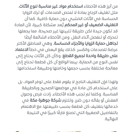
من أبرز هذه الأخطاء
استخدام مواد غير مناسبة لنوع الأثاث
،
مثل تغليف الزجاج بمادة لا تمتص الصدمات، أو ترك الزوايا
الحساسة في الأثاث الخشبي دون حماية كافية. كما أن
التغليف الضعيف أو غير المحكم
يُعد مشكلة كبيرة، لأن المادة
قد تكون جيدة لكن طريقة تثبيتها غير صحيحة، مما يجعلها
تتحرك أو تنفصل أثناء النقل. ومن الأخطاء الشائعة أيضًا
تجاهل حماية الزوايا والأجزاء الحساسة
، وهي المناطق الأكثر
عرضة للصدمات والكسر. كذلك يقع البعض في خطأ
الاعتماد
على طريقة واحدة لجميع القطع
، وكأن كل الأثاث يحتاج إلى
نفس النوع من الحماية، بينما الواقع أن كل قطعة تحتاج إلى
معالجة مختلفة بحسب حجمها وخامتها وطبيعة استخدامها.
ولهذا فإن التغليف الناجح لا يقوم فقط على توفر المواد، بل
على استخدام كل مادة في موضعها الصحيح وبالطريقة
المناسبة. وكلما تم تجنب هذه الأخطاء، زادت فرص وصول
العفش أو بقائه دون ضرر. وتلتزم
شركة جوهرة مكة
في
خدماتها بتغليف كل قطعة بحسب طبيعتها، مع الاهتمام
بالتفاصيل الصغيرة التي تصنع فارقًا كبيرًا في النتيجة
النهائية.