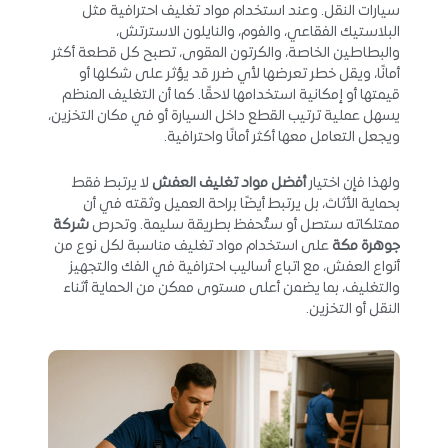
سيارات النقل. وعند استخدام مواد تغليف احترافية مثل
البلاستيك الفقاعي، والفوم، والنايلون الاسترتش،
والبطاطين الخاصة، والكرتون المقوى، تصبح كل قطعة أكثر
أمانًا، ويقل خطر تعرضها لأي ضرر قد يؤثر على شكلها أو
قيمتها أو إمكانية استخدامها لاحقًا. كما أن التغليف المنظم
يسهل عملية ترتيب القطع داخل السيارة أو في مكان التخزين،
ويجعل التعامل معها أكثر أمانًا واحترافية.
ولهذا فإن اختيار
أفضل مواد تغليف العفش
لا يرتبط فقط
بحماية الأثاث، بل يرتبط أيضًا براحة العميل وثقته في أن
ممتلكاته ستصل أو ستُحفظ بطريقة سليمة. وتحرص
شركة
جوهرة مكة
على استخدام مواد تغليف مناسبة لكل نوع من
أنواع العفش، مع اتباع أساليب احترافية في الفك والتجهيز
والتغليف، بما يضمن أعلى مستوى ممكن من الحماية أثناء
النقل أو التخزين.