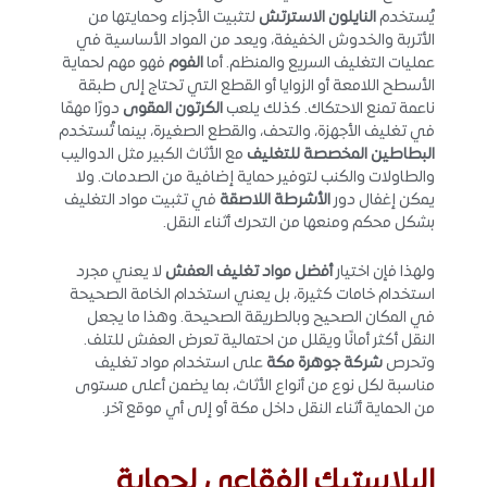
يُستخدم
النايلون الاسترتش
لتثبيت الأجزاء وحمايتها من
الأتربة والخدوش الخفيفة، ويعد من المواد الأساسية في
عمليات التغليف السريع والمنظم. أما
الفوم
فهو مهم لحماية
الأسطح اللامعة أو الزوايا أو القطع التي تحتاج إلى طبقة
ناعمة تمنع الاحتكاك. كذلك يلعب
الكرتون المقوى
دورًا مهمًا
في تغليف الأجهزة، والتحف، والقطع الصغيرة، بينما تُستخدم
البطاطين المخصصة للتغليف
مع الأثاث الكبير مثل الدواليب
والطاولات والكنب لتوفير حماية إضافية من الصدمات. ولا
يمكن إغفال دور
الأشرطة اللاصقة
في تثبيت مواد التغليف
بشكل محكم ومنعها من التحرك أثناء النقل.
ولهذا فإن اختيار
أفضل مواد تغليف العفش
لا يعني مجرد
استخدام خامات كثيرة، بل يعني استخدام الخامة الصحيحة
في المكان الصحيح وبالطريقة الصحيحة. وهذا ما يجعل
النقل أكثر أمانًا ويقلل من احتمالية تعرض العفش للتلف.
وتحرص
شركة جوهرة مكة
على استخدام مواد تغليف
مناسبة لكل نوع من أنواع الأثاث، بما يضمن أعلى مستوى
من الحماية أثناء النقل داخل مكة أو إلى أي موقع آخر.
البلاستيك الفقاعي لحماية