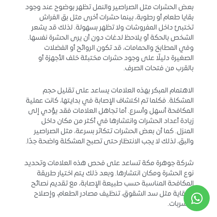
بعض الحشرات مثل الصراصير والنمل تظهر بوضوح عند وجود
بقايا طعام أو رطوبة، بينما حشرات أخرى مثل بق الفراش
تختبئ داخل المفروشات ولا تظهر بسهولة. لذلك قد يشعر
الشخص بالحكة أو يلاحظ لدغات دون أن يرى الحشرة نفسها.
وفي المطابخ والحمامات، قد تكون الروائح أو الفضلات
الصغيرة دليلًا على وجود حشرات مختبئة خلف الأجهزة أو
بالقرب من فتحات الصرف.
الاهتمام المبكر بهذه العلامات يساعد على تقليل حجم
المشكلة. فكلما تم اكتشاف الإصابة في بدايتها، كانت عملية
المكافحة أسهل وأسرع. أما تجاهل العلامات فقد يؤدي إلى
زيادة أعداد الحشرات وانتشارها في أكثر من مكان داخل
المنزل. كما أن بعض الحشرات تتكاثر بسرعة، مثل الصراصير
والبق، لذلك لا يجب الانتظار حتى تصبح المشكلة واضحة جدًا.
شركة جوهرة مكة تساعد على فحص هذه العلامات وتحديد
نوع الحشرة ومكان انتشارها. وبعد ذلك يتم اختيار طريقة
المكافحة المناسبة حسب طبيعة الإصابة، مع تقديم نصائح
للوقاية مثل سد الشقوق، تنظيف مصادر الطعام، وإصلاح
التسربات.