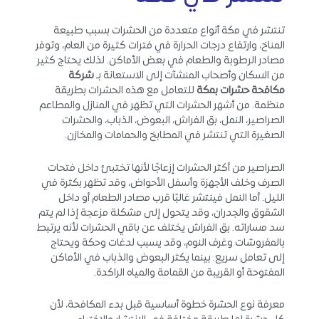
تنتشر في مكة أنواع متعددة من الحشرات بسبب طبيعة
المناخ، وارتفاع درجات الحرارة في فترات كثيرة من العام، وتوفر
مصادر الرطوبة والطعام في بعض الأماكن. لذلك يحتاج كثير
من السكان وأصحاب المنشآت إلى الاستعانة بـ
شركة
مكافحة حشرات بمكة
للتعامل مع هذه الحشرات بطريقة
منظمة. من أشهر الحشرات التي تظهر في المنازل والمطاعم
الصراصير، النمل، بق الفراش، البعوض، الذباب، والحشرات
الصغيرة التي تنتشر في المطابخ والحمامات والمخازن.
الصراصير من أكثر الحشرات إزعاجًا لأنها تختبئ داخل فتحات
الصرف وخلف الأجهزة وأسفل الأحواض، وقد تظهر بكثرة في
الليل. أما النمل فينتشر غالبًا قرب مصادر الطعام أو داخل
الشقوق والجدران، وقد يتحول إلى مشكلة مزعجة إذا لم يتم
سد مساراته. بق الفراش يختلف عن باقي الحشرات لأنه يرتبط
بالمفروشات وغرف النوم، وقد يسبب لدغات وحكة ويحتاج
إلى تعامل سريع. بينما يكثر البعوض والذباب في الأماكن
المفتوحة أو القريبة من القمامة والمياه الراكدة.
معرفة نوع الحشرة خطوة أساسية قبل بدء المكافحة، لأن