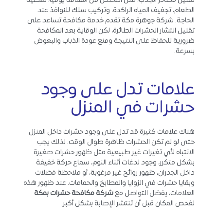
تقليل مصادر الجذب، مثل التخلص من القمامة يوميًا، تغطية
الطعام، تجفيف المياه الراكدة، وتركيب سلك للنوافذ عند
الحاجة. شركة جوهرة مكة تقدم خدمة مكافحة تساعد على
تقليل انتشار الحشرات الطائرة، لكن الوقاية بعد المكافحة
ضرورية للحفاظ على النتيجة ومنع عودة الذباب والبعوض
بسرعة.
علامات تدل على وجود
حشرات في المنزل
هناك علامات كثيرة قد تدل على وجود حشرات داخل المنزل
حتى لو لم تكن الحشرات ظاهرة طوال الوقت. لذلك يجب
الانتباه لأي تغيرات غير طبيعية مثل ظهور حشرات صغيرة
بشكل متكرر، وجود لدغات أثناء النوم، سماع حركة خفيفة
داخل الجدران، ظهور روائح غير مرغوبة، أو ملاحظة فضلات
وبقايا حشرات في الزوايا والمطابخ والحمامات. عند ظهور هذه
العلامات، يفضل التواصل مع
شركة مكافحة حشرات بمكة
لفحص المكان قبل أن تنتشر الإصابة بشكل أكبر.