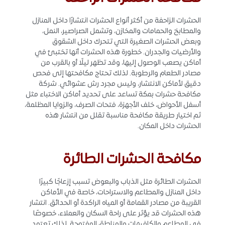
الحشرات الزاحفة من أكثر أنواع الحشرات انتشارًا داخل المنازل
والمطابخ والحمامات والمخازن، وتشمل الصراصير، النمل،
وبعض الحشرات الصغيرة التي تتحرك داخل الشقوق
والأرضيات والجدران. خطورة هذه الحشرات أنها تختبئ في
أماكن يصعب الوصول إليها، وقد تظهر ليلًا أو بالقرب من
مصادر الطعام والرطوبة. لذلك تحتاج مكافحتها إلى فحص
دقيق لأماكن الانتشار، وليس مجرد رش عشوائي. شركة
مكافحة حشرات بمكة تساعد على تحديد أماكن الاختباء مثل
أسفل الأحواض، خلف الأجهزة، فتحات الصرف، والزوايا المظلمة،
ثم اختيار طريقة مكافحة مناسبة تقلل من انتشار هذه
الحشرات داخل المكان.
مكافحة الحشرات الطائرة
الحشرات الطائرة مثل الذباب والبعوض تسبب إزعاجًا كبيرًا
داخل المنازل والمطاعم والاستراحات، خاصة في الأماكن
القريبة من مصادر القمامة أو المياه الراكدة أو الحدائق. انتشار
هذه الحشرات قد يؤثر على راحة السكان والعملاء، خصوصًا
في المطاعم والكافيهات والمناطق المفتوحة. لذلك تعتمد