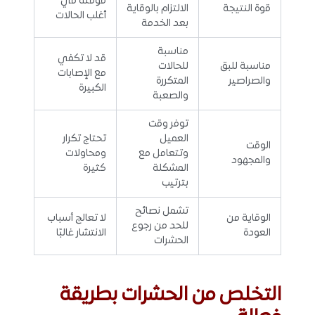
مؤقتة في
قوة النتيجة
الالتزام بالوقاية
أغلب الحالات
بعد الخدمة
مناسبة
قد لا تكفي
مناسبة للبق
للحالات
مع الإصابات
والصراصير
المتكررة
الكبيرة
والصعبة
توفر وقت
العميل
تحتاج تكرار
الوقت
وتتعامل مع
ومحاولات
والمجهود
المشكلة
كثيرة
بترتيب
تشمل نصائح
الوقاية من
لا تعالج أسباب
للحد من رجوع
العودة
الانتشار غالبًا
الحشرات
التخلص من الحشرات بطريقة