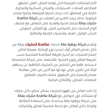
أكثر المشكلات المزعجة التي تواجه المنازل، الفلل، الشقق،
المطاعم، المحلات، الاستراحات، والمباني السكنية والتجارية،
خاصة في المناطق ذات درجات الحرارة المرتفعة وكثرة مصادر
الرطوبة. لذلك يبحث الكثير من العملاء عن
شركة مكافحة
حشرات بمكة
تمتلك الخبرة والقدرة على التعامل مع مختلف
أنواع الحشرات مثل الصراصير، النمل، بق الفراش، البعوض،
الذباب، الفئران، العته، والحشرات الزاحفة والطائرة.
وتقدم
شركة جوهرة مكة
خدمات
مكافحة الحشرات
بمكة من
خلال فحص المكان أولًا، تحديد نوع الإصابة، معرفة أماكن
انتشار الحشرات، ثم اختيار طريقة المكافحة المناسبة حسب
طبيعة المكان ونوع الحشرة. فالاعتماد على شركة متخصصة
لا يساعد فقط في التخلص من الحشرات الظاهرة، بل يساهم
أيضًا في تقليل فرص عودتها مرة أخرى من خلال معالجة
مصادر الانتشار مثل الشقوق، فتحات الصرف، المطابخ،
الحمامات، المخازن، والأماكن الرطبة.
إذا كنت تعاني من ظهور الحشرات بشكل متكرر داخل منزلك
أو منشأتك، فإن التواصل مع
شركة مكافحة حشرات بمكة
مثل شركة جوهرة مكة يساعدك على استعادة النظافة
والراحة داخل المكان، مع خدمة مناسبة للمنازل والشركات