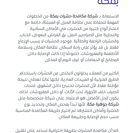
بمكة
الاستعانة بـ
شركة مكافحة حشرات بمكة
من الخطوات
المهمة للحفاظ على نظافة المنزل أو المنشأة، خاصة مع
انتشار أنواع كثيرة من الحشرات في الأماكن السكنية
والتجارية مثل الصراصير، النمل، بق الفراش، البعوض، الذباب،
والحشرات الزاحفة والطائرة. فوجود الحشرات لا يسبب الإزعاج
فقط، بل قد يؤثر على راحة السكان، نظافة المكان، وسلامة
الأطعمة والمفروشات، خصوصًا إذا كانت الإصابة داخل
المطابخ أو الحمامات أو غرف النوم أو المخازن.
الكثير من العملاء يحاولون التخلص من الحشرات باستخدام
الطرق المنزلية أو المبيدات العادية، لكنها غالبًا تعطي نتيجة
مؤقتة فقط، لأن الحشرات تختبئ داخل الشقوق، فتحات
الصرف، خلف الأجهزة، تحت الأثاث، أو داخل المفروشات. لذلك
يكون الحل الأفضل هو الاعتماد على شركة متخصصة مثل
شركة جوهرة مكة
، لأنها تبدأ بفحص المكان وتحديد نوع
الحشرة وأماكن انتشارها، ثم اختيار طريقة المكافحة المناسبة
حسب حجم الإصابة وطبيعة المكان.
كما أن مكافحة الحشرات بطريقة احترافية تساعد على تقليل