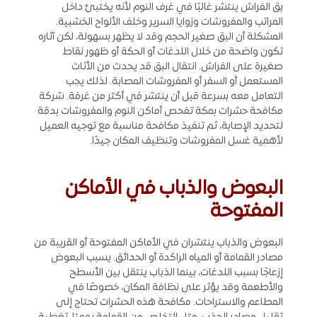
بق الفراش ينتشر غالبًا في غرف النوم لأنه يختبئ داخل
المراتب والمفروشات وزوايا السرير وخلف الألواح الخشبية.
المشكلة أن البق صغير الحجم وقد لا يظهر بسهولة، لكن آثاره
تكون واضحة من خلال اللدغات أو الحكة أو ظهور نقاط
صغيرة على الفراش. انتقال البق قد يحدث من الأثاث
المستعمل أو السفر أو المفروشات المصابة. لذلك يجب
التعامل معه بسرعة قبل أن ينتشر في أكثر من غرفة. شركة
مكافحة حشرات بمكة تفحص أماكن النوم والمفروشات بدقة
لتحديد الإصابة، ثم تنفيذ مكافحة مناسبة مع توجيه العميل
لأهمية غسل المفروشات وتنظيف المكان جيدًا.
البعوض والذباب في الأماكن
المفتوحة
البعوض والذباب ينتشران في الأماكن المفتوحة أو القريبة من
مصادر القمامة أو المياه الراكدة أو الحدائق. يسبب البعوض
إزعاجًا بسبب اللدغات، بينما الذباب ينتقل بين الأسطح
والأطعمة وقد يؤثر على نظافة المكان، خصوصًا في
المطاعم والاستراحات. مكافحة هذه الحشرات تحتاج إلى