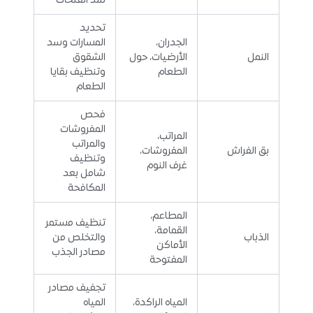
سد الفتحات
تحديد
الجدران،
المسارات وسد
النمل
الأرضيات، حول
الشقوق
الطعام
وتنظيف بقايا
الطعام
فحص
المفروشات
المراتب،
والمراتب
بق الفراش
المفروشات،
وتنظيف
غرف النوم
شامل بعد
المكافحة
المطاعم،
تنظيف مستمر
القمامة،
الذباب
والتخلص من
الأماكن
مصادر الجذب
المفتوحة
تجفيف مصادر
المياه الراكدة،
المياه