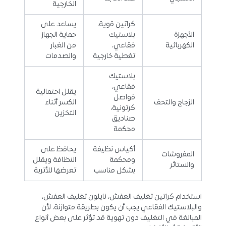
الخارجية
كراتين قوية،
يساعد على
الأجهزة
بلاستيك
حماية الجهاز
الكهربائية
فقاعي،
من الغبار
تغطية خارجية
والصدمات
بلاستيك
فقاعي،
يقلل احتمالية
فواصل
الزجاج والتحف
الكسر أثناء
كرتونية،
التخزين
صناديق
محكمة
أكياس نظيفة
يحافظ على
المفروشات
ومحكمة
النظافة ويقلل
والستائر
بشكل مناسب
تعرضها للأتربة
استخدام كراتين تغليف العفش، نايلون تغليف العفش،
والبلاستيك الفقاعي يجب أن يكون بطريقة متوازنة، لأن
المبالغة في التغليف دون تهوية قد تؤثر على بعض أنواع