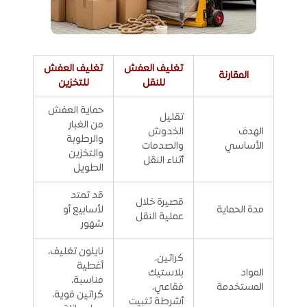
تغليف العفش
تغليف العفش
المقارنة
للنقل
للتخزين
حماية العفش
تقليل
من الغبار
الهدف
الخدوش
والرطوبة
الأساسي
والصدمات
والتخزين
أثناء النقل
الطويل
قد تمتد
قصيرة خلال
مدة الحماية
لأسابيع أو
عملية النقل
شهور
نايلون تغليف،
كراتين،
أغطية
المواد
بلاستيك
مناسبة،
المستخدمة
فقاعي،
كراتين قوية،
أشرطة تثبيت