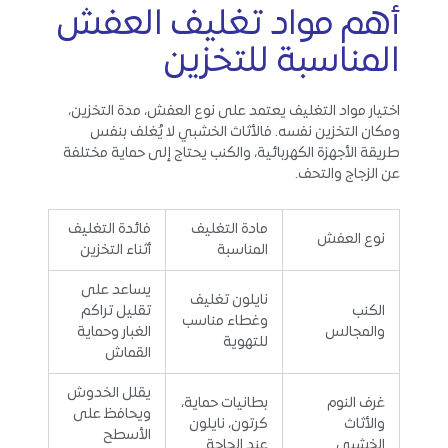
أهم مواد تغليف العفش
المناسبة للتخزين
اختيار مواد التغليف يعتمد على نوع العفش، مدة التخزين،
ومكان التخزين نفسه. فالأثاث الخشبي لا يُغلف بنفس
طريقة الأجهزة الكهربائية، والكنب يحتاج إلى حماية مختلفة
عن الزجاج والتحف.
مادة التغليف
فائدة التغليف
نوع العفش
المناسبة
أثناء التخزين
يساعد على
نايلون تغليف
الكنب
تقليل تراكم
وغطاء مناسب
والمجالس
الغبار وحماية
للتهوية
القماش
يقلل الخدوش
غرف النوم
بطانيات حماية،
ويحافظ على
والأثاث
كرتون، نايلون
الأسطح
الخشبي
عند الحاجة