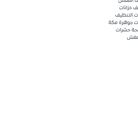
ف العفش
 خزانات
ت التنظيف
ت جوهرة مكة
حة حشرات
عفش