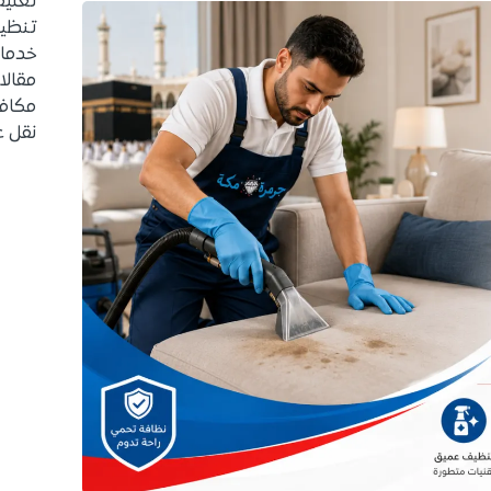
تغلي
تنظيف
خدما
مقالا
مكاف
نقل 