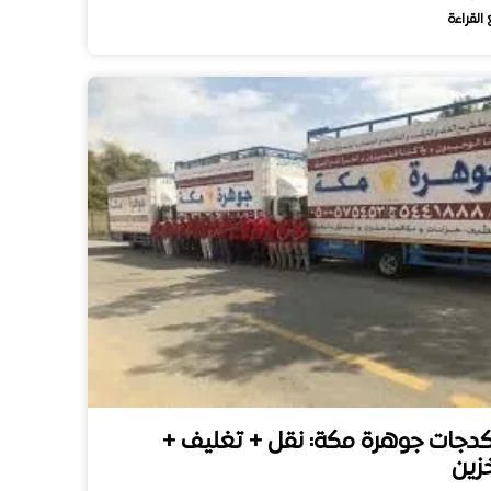
 القراءة
كدجات جوهرة مكة: نقل + تغليف +
زين