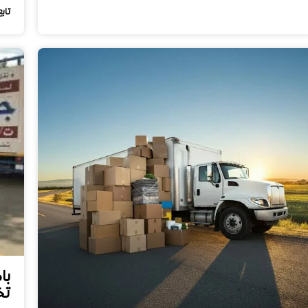
تابع
با
تخ