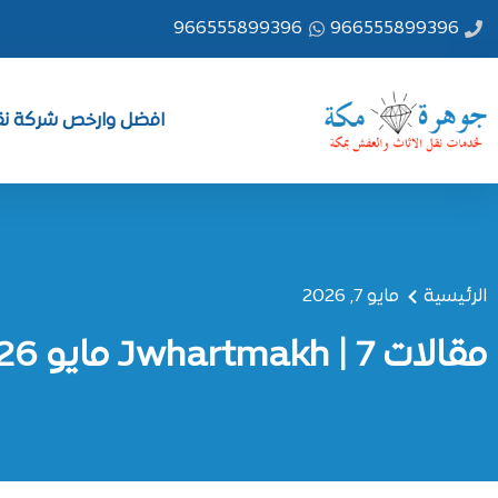
خطي
966555899396
966555899396
لى
لمحتوى
افضل وارخص شركة نقل
الرئيسية
مايو 7, 2026
مقالات Jwhartmakh | 7 مايو 2026