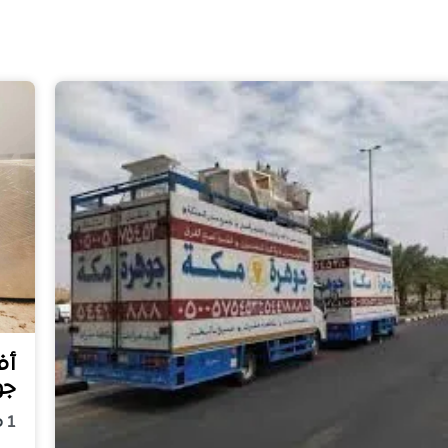
أف
جو
1
م