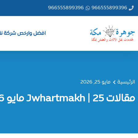
خطي
966555899396
966555899396
لى
لمحتوى
افضل وارخص شركة نقل
الرئيسية
مايو 25, 2026
مقالات Jwhartmakh | 25 مايو 2026