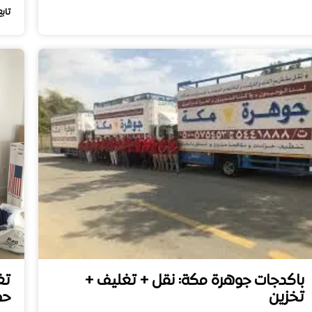
تابع
باكدجات جوهرة مكة: نقل + تغليف +
تغ
تخزين
حم