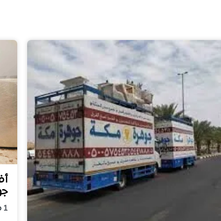
أف
جو
1
م