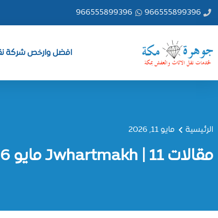
خطي
966555899396
966555899396
لى
لمحتوى
افضل وارخص شركة نقل
الرئيسية
مايو 11, 2026
مقالات Jwhartmakh | 11 مايو 2026