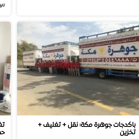
تابع
باكدجات جوهرة مكة: نقل + تغليف +
تغ
تخزين
حم