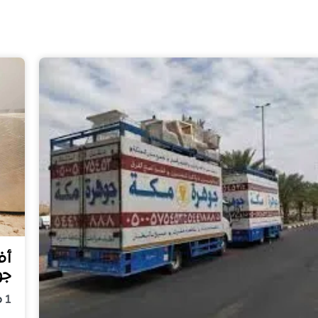
أف
جو
1
م