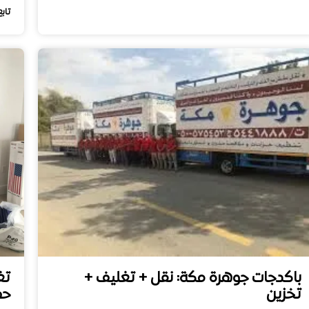
تابع
باكدجات جوهرة مكة: نقل + تغليف +
تغ
تخزين
حم