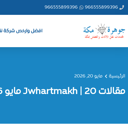
خطي
966555899396
966555899396
لى
لمحتوى
افضل وارخص شركة نقل
الرئيسية
مايو 20, 2026
مقالات Jwhartmakh | 20 مايو 2026