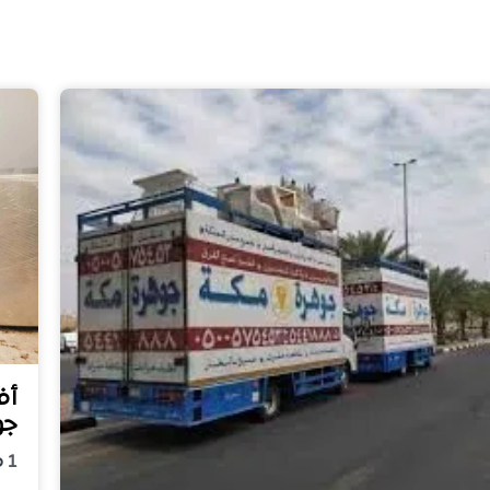
أف
جو
1
م