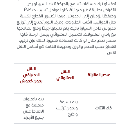
أخف، أو ترك مسافات تسمح بالحركة أثناء السير، أو رص
الأغراض بطريقة غير متوازنة، كلها عوامل تسبب احتكاكًا
وضغطًا يؤديان إلى الخدوش وربما الكسور. القطع الكبيرة
مثل الدواليب، الكنب، الطاولات، وغرف النوم تحتاج إلى توزيع
مدروس داخل السيارة بحيث يتم تثبيتها جيدًا ومنع تصادمها
مع باقي المنقولات. التحميل العشوائي يجعل الرحلة كلها
مصدر خطر، حتى لو كانت المسافة قصيرة. لذلك فإن ترتيب
القطع حسب الحجم والوزن وطبيعة الخامة هو أساس النقل
الآمن.
النقل
النقل
عنصر المقارنة
الاحترافي
العشوائي
بدون خدوش
يتم بخطوات
يتم بسرعة
منظمة مع
فك الأثاث
وبدون ترتيب
الحفاظ على
واضح
جميع الأجزاء