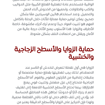
الواقية فتستخدم عادة لتغطية القطع الكبيرة مثل الدواليب
والكنب والطاولات، وتحميها من الخدوش أثناء الحمل
والتحميل. وعند استخدام هاتين الوسيلتين معًا بشكل
صحيح، يمكن توفير حماية ممتازة للأثاث خلال الرحلة بالكامل.
المهم هو تثبيت المواد جيدًا وعدم ترك أجزاء مكشوفة، خاصة
الأطراف والزوايا. هذا الأسلوب يمنح الأثاث درجة عالية من
الأمان ويقلل من احتمالات التلف بشكل ملحوظ.
حماية الزوايا والأسطح الزجاجية
والخشبية
الزوايا هي أول نقطة تتعرض للخدش أو الكسر عند
الاصطدام، لذلك يجب تغطيتها بقطع حماية مخصصة أو
بطبقات إضافية من الكرتون المقوى والفوم. أما الأسطح
الزجاجية فتحتاج إلى عزل منفصل وتثبيت قوي يمنع
اهتزازها، بينما تحتاج الأسطح الخشبية اللامعة إلى تغليف
ناعم لا يترك آثارًا أو خدوشًا. تجاهل هذه المناطق الحساسة
قد يؤدي إلى تلف ظاهر حتى لو كانت باقي القطعة محمية.
ولهذا فإن التركيز على الزوايا والأسطح الدقيقة يعتبر من