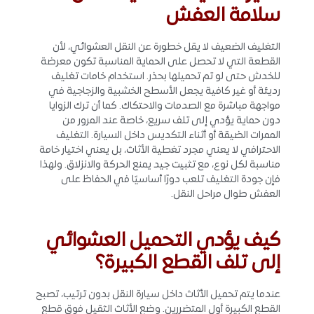
سلامة العفش
التغليف الضعيف لا يقل خطورة عن النقل العشوائي، لأن
القطعة التي لا تحصل على الحماية المناسبة تكون معرضة
للخدش حتى لو تم تحميلها بحذر. استخدام خامات تغليف
رديئة أو غير كافية يجعل الأسطح الخشبية والزجاجية في
مواجهة مباشرة مع الصدمات والاحتكاك. كما أن ترك الزوايا
دون حماية يؤدي إلى تلف سريع، خاصة عند المرور من
الممرات الضيقة أو أثناء التكديس داخل السيارة. التغليف
الاحترافي لا يعني مجرد تغطية الأثاث، بل يعني اختيار خامة
مناسبة لكل نوع، مع تثبيت جيد يمنع الحركة والانزلاق. ولهذا
فإن جودة التغليف تلعب دورًا أساسيًا في الحفاظ على
العفش طوال مراحل النقل.
كيف يؤدي التحميل العشوائي
إلى تلف القطع الكبيرة؟
عندما يتم تحميل الأثاث داخل سيارة النقل بدون ترتيب، تصبح
القطع الكبيرة أول المتضررين. وضع الأثاث الثقيل فوق قطع