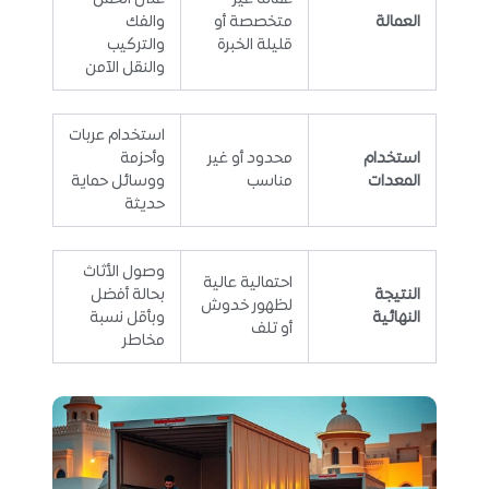
العمالة
متخصصة أو
والفك
قليلة الخبرة
والتركيب
والنقل الآمن
استخدام عربات
استخدام
محدود أو غير
وأحزمة
المعدات
مناسب
ووسائل حماية
حديثة
وصول الأثاث
احتمالية عالية
النتيجة
بحالة أفضل
لظهور خدوش
النهائية
وبأقل نسبة
أو تلف
مخاطر