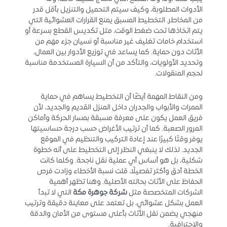
الأدوات المطلوبة، وكيف سيتم التحميل والتنزيل بأقل قدر
من المخاطر. التخطيط المسبق يمنع القرارات العشوائية التي
يتم اتخاذها تحت ضغط الوقت، مثل تكديس القطع بسرعة أو
استخدام خامات تغليف غير مناسبة أو نسيان جزء مهم من
الأثاث دون حماية. كما يساعد في توزيع الأدوار بين العمال،
وتحديد الأولويات، والتأكد من أن السيارة المستخدمة مناسبة
لحجم المنقولات.
ومن النقاط المهمة أيضًا أن التخطيط يساهم في حماية
الممرات والأبواب والجدران داخل المنزل القديم والجديد، لأن
فريق العمل يكون على معرفة مسبقة بمسار الحركة وأماكن
المرور الصعبة. كما أن ترتيب الأغراض حسب درجة حساسيتها
يوفر وقتًا كبيرًا عند إعادة التركيب والتنظيم في الموقع
الجديد. لذلك لا ينبغي النظر إلى التخطيط على أنه خطوة
شكلية، بل هو أساس أي عملية نقل ناجحة. وكلما كانت
الخطة أدق وأكثر تفصيلًا، قلت نسبة الأخطاء وزادت فرص
الحفاظ على الأثاث بحالته الأصلية. وهنا تظهر أهمية
الشركات المتخصصة مثل
شركة جوهرة مكة
التي لا تبدأ
العمل بشكل عشوائي، بل تعتمد على معاينة دقيقة وترتيب
منهجي يضمن نقل الأثاث بأعلى مستوى من الأمان والدقة
والاحترافية.